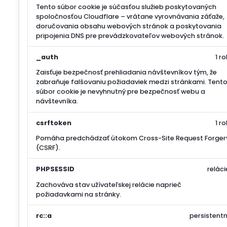
Tento súbor cookie je súčasťou služieb poskytovaných
spoločnosťou Cloudflare – vrátane vyrovnávania záťaže,
doručovania obsahu webových stránok a poskytovania
pripojenia DNS pre prevádzkovateľov webových stránok.
_auth
1 ro
Zaisťuje bezpečnosť prehliadania návštevníkov tým, že
zabraňuje falšovaniu požiadaviek medzi stránkami. Tent
súbor cookie je nevyhnutný pre bezpečnosť webu a
návštevníka.
csrftoken
1 ro
Pomáha predchádzať útokom Cross-Site Request Forger
(CSRF).
PHPSESSID
reláci
Zachováva stav užívateľskej relácie naprieč
požiadavkami na stránky.
rc::a
persistentn