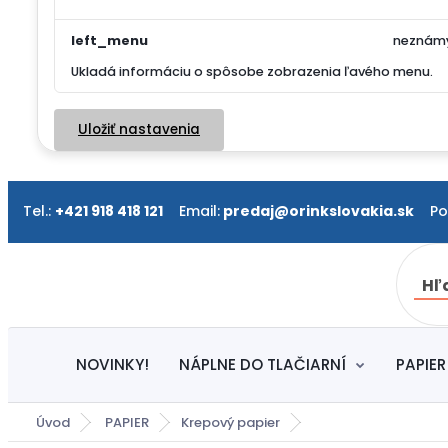
left_menu
neznám
Ukladá informáciu o spôsobe zobrazenia ľavého menu.
Uložiť nastavenia
Tel.:
+421 918 418 121
Email:
predaj@orinkslovakia.sk
Pond
Hľ
NOVINKY!
NÁPLNE DO TLAČIARNÍ
PAPIER
Úvod
PAPIER
Krepový papier