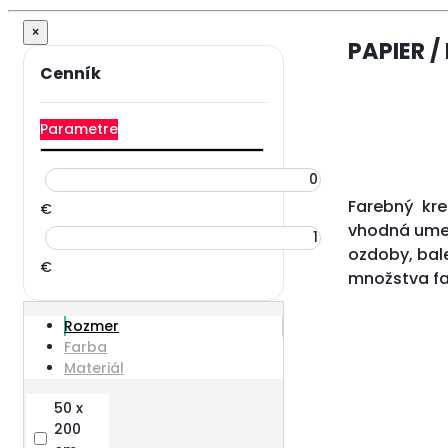
×
PAPIER /
Parametre
Farebný kre
€
vhodná umel
ozdoby, bale
€
množstva fa
Rozmer
Farba
Materiál
50 x
200