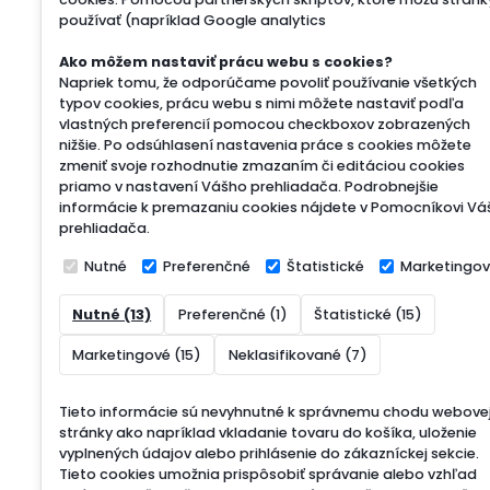
používať (napríklad Google analytics
Ako môžem nastaviť prácu webu s cookies?
Napriek tomu, že odporúčame povoliť používanie všetkých
typov cookies, prácu webu s nimi môžete nastaviť podľa
vlastných preferencií pomocou checkboxov zobrazených
nižšie. Po odsúhlasení nastavenia práce s cookies môžete
zmeniť svoje rozhodnutie zmazaním či editáciou cookies
priamo v nastavení Vášho prehliadača. Podrobnejšie
informácie k premazaniu cookies nájdete v Pomocníkovi Vá
prehliadača.
Nutné
Preferenčné
Štatistické
Marketingo
Nutné (13)
Preferenčné (1)
Štatistické (15)
Marketingové (15)
Neklasifikované (7)
Tieto informácie sú nevyhnutné k správnemu chodu webove
stránky ako napríklad vkladanie tovaru do košíka, uloženie
vyplnených údajov alebo prihlásenie do zákazníckej sekcie.
Tieto cookies umožnia prispôsobiť správanie alebo vzhľad