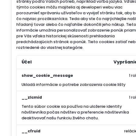
stránky podľa Vašich potrieb, napríklad voľba jazyka.
Vďak
týmto cookies môžu majitelia aj developeri webu viac
porozumieť správaniu užívateľov a vyvijať stránku tak, aby 
čo najviac prozákaznícka. Teda aby ste čo najrýchlejšie našl
hľadaný tovar alebo čo najľahšie dokončili jeho nákup.
Tiet
informácie umožnia personalizovať zobrazenie ponúk pria
pre Vás vďaka historickej skúsenosti prehliadania
predchádzajúcich stránok a ponúk.
Tieto cookies zatiaľ neb
roztriedené do vlastnej kategórie.
Účel
Vypršani
show_cookie_message
1 ro
Ukladá informácie o potrebe zobrazenia cookie lišty
__zlcmid
1 ro
Tento súbor cookie sa používa na uloženie identity
návštevníka počas návštev a preferencie návštevníka
deaktivovať našu funkciu živého chatu.
__cfruid
reláci