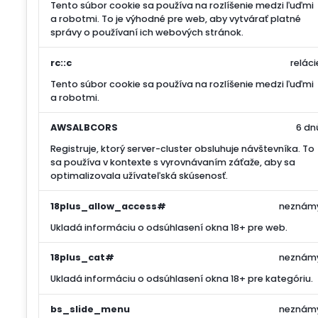
Tento súbor cookie sa používa na rozlíšenie medzi ľuďmi
a robotmi. To je výhodné pre web, aby vytvárať platné
správy o používaní ich webových stránok.
rc::c
reláci
Tento súbor cookie sa používa na rozlíšenie medzi ľuďmi
a robotmi.
AWSALBCORS
6 dn
Registruje, ktorý server-cluster obsluhuje návštevníka. To
sa používa v kontexte s vyrovnávaním záťaže, aby sa
optimalizovala užívateľská skúsenosť.
18plus_allow_access#
neznám
Ukladá informáciu o odsúhlasení okna 18+ pre web.
18plus_cat#
neznám
Ukladá informáciu o odsúhlasení okna 18+ pre kategóriu.
bs_slide_menu
neznám