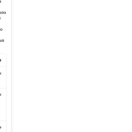
a
bola
i
o
mo
oli
e
k
k
e