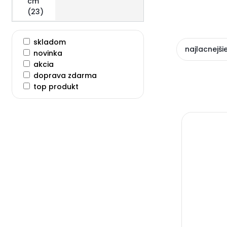
cm
(23)
skladom
najlacnejši
novinka
akcia
doprava zdarma
top produkt