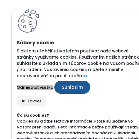
S cieľom uľahčiť užívateľom používať naše webové
stránky využívame cookies. Používaním našich stránok
súhlasíte s ukladaním súborov cookie na vašom počít
/ zariadení. Nastavenia cookies môžete zmeniť v
nastavení vášho prehliadača
tu
.
Súhlasím
Odmietnuť všetko
Zavrieť
Čo sú cookies?
Cookies sú krátke textové informácie, ktoré sú uložené vo
Vašom prehliadači. Tieto informácie bežne používajú všetky
webové stránky a ich prechádzaním dochádza k ukladaniu
cookies. Pomocou partnerských skriptov, ktoré môžu stránk